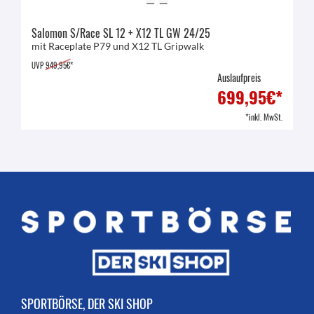
Salomon S/Race SL 12 + X12 TL GW 24/25
mit Raceplate P79 und X12 TL Gripwalk
UVP
949,95€*
Auslaufpreis
699,95€*
*inkl. MwSt.
SPORTBÖRSE, DER SKI SHOP