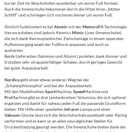
kurzer Zeit im Skischuhofen wunderbar um euren Fuß formen.
Auch die Innenschuhe bekommen durch die Hitze ihren „letzten
Schliff“ und schmiegen sich nochmals besser um euren Fuß.
Ähnlich funktioniert es bei
Atomic
mit der
MemoryFit
-Technologie.
Hervorzuheben sind jedoch Atomics
Mimic
-Liner (Innenschuhe),
die sich dank thermoplastischer Zwischenlage in einem seperaten
Aufheizvorgang exakt der Fußform anpassen und auch so
aushärten.
Beide Lieferanten (Salomon und Atomic) punkten, dank dünner und
trotzdem sehr strapazierfähiger Schalen, durch geringes Gewicht
bei guter Anpassbarkeit.
Nordica
geht einen etwas anderen Weg bei der
„Schalenphilosophie“ und bei der Anpassbarkeit.
Mit den Modellreihen
Sport
Machine,
Speed
Machine und
Pro
Machine gibt es drei Leistenbreiten/ Volumina, die sich optimal
ergänzen und damit für nahezu jeden Fuß die passende Grundform
bieten. Mit Hilfe einer speziellen
Infrarot
-Lampe und einer
Vakuum
-Glocke lässt sich die Skischuhschale punktuell oder flächig
verformen und es kann so an allen neuralgischen Stellen für
Druckentlastung gesorgt werden. Die Innenschuhe bieten dank des