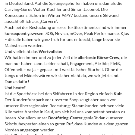
in Deutschland. Auf die Sprünge geholfen haben uns damals die
Carving-Gurus Walter Kuchler und Simon Jacomet. Die
Konsequenz: Schon im Winter 96/97 bestand unsere Skiwand
ausschließlich aus „Carvern“.
Auch bei der Bestückung unseres Textilsortiments sind wir immer
konsequent
gewesen: SOS, Nevica, mOver, Peak Performance, Kjus
– die alle haben wir ganz früh für uns entdeckt, lange bevor sie
Mainstream wurden.
Und vielleicht das
Wertvollste:
Wir hatten immer und zu jeder Zeit die
allerbeste Börse-Crew
, die
man nur haben kann. Leidenschaft, Engagement, Akribie, Fleiß,
Offenheit – na ja – gepaart mit westfälischer Sturheit. Ohne die
Jungs und Mädels wären wir sicher nicht da, wo wir jetzt sind.
Danke dafür!
Und heute?
Ist die Sportbörse bei den Skifahrern in der Region einfach
Kult
.
Der Kundenfuhrpark vor unserem Shop zeugt aber auch von
unserer überregionalen Bedeutung: Stammkunden nehmen viele
Kilometer Anreise in Kauf, um sich bei uns kompetent beraten zu ­
lassen. Vor allem unser
Bootfitting-Center
genießt dank unserer
Skischuhexperten einen so guten Ruf, dass Kunden aus dem ganzen
Norden angezogen werden.