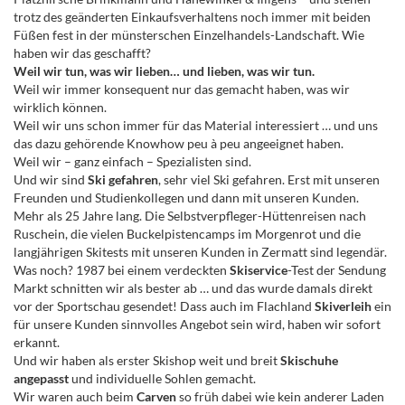
trotz des geänderten Einkaufsverhaltens noch immer mit beiden
Füßen fest in der münsterschen Einzelhandels-Landschaft. Wie
haben wir das geschafft?
Weil wir tun, was wir lieben… und lieben, was wir tun.
Weil wir immer konsequent nur das gemacht haben, was wir
wirklich können.
Weil wir uns schon immer für das Material interessiert … und uns
das dazu gehörende Knowhow peu à peu angeeignet haben.
Weil wir – ganz einfach – Spezialisten sind.
Und wir sind
Ski gefahren
, sehr viel Ski gefahren. Erst mit unseren
Freunden und Studienkollegen und dann mit unseren Kunden.
Mehr als 25 Jahre lang. Die Selbstverpfleger-Hüttenreisen nach
Ruschein, die vielen Buckelpistencamps im Morgenrot und die
langjährigen Skitests mit unseren Kunden in Zermatt sind legendär.
Was noch? 1987 bei einem verdeckten
Skiservice
-Test der Sendung
Markt schnitten wir als bester ab … und das wurde damals direkt
vor der Sportschau gesendet! Dass auch im Flachland
Skiverleih
ein
für unsere Kunden sinnvolles Angebot sein wird, haben wir sofort
erkannt.
Und wir haben als erster Skishop weit und breit
Skischuhe
angepasst
und individuelle Sohlen gemacht.
Wir waren auch beim
Carven
so früh dabei wie kein anderer Laden