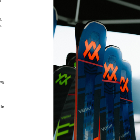
m
h.
s
ung
die