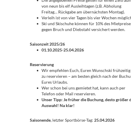
Die angegebenen Preise gelten für einen Zeitrau
von neun bis elf Ausleihtagen (z.B. Abholung
Freitag… Rückgabe am übernächsten Montag).
Verleih ist von vier Tagen bis vier Wochen möglic
Ski und Skischuhe können für 10% des Mietpreise
gegen Bruch und Diebstahl versichert werden.
Saisonzeit 2025/26
01.10.2025-25.04.2026
Reservierung
Wir empfehlen Euch, Euren Wunschski frühzeitig
zu reservieren − am besten gleich nach der Buch
Eures Urlaubs.
Wer schon bei uns gemietet hat, kann auch per
Telefon oder Mail reservieren.
Unser Tipp: Je früher die Buchung, desto größer 
Auswahl! Na klar!
Saisonende
, letzter Sportbörse-Tag:
25.04.2026