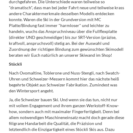
durchgefahren. Die Unterschiede waren teilweise so
"dramatisch", dass man bei jeder Fahrt neue und teilweise krass
andere Charaktermerkmale desselben Modells entdecken
konnte. Waren die Ski in der Grundversion mit MC
Platte/Bindung fast immer "harmloser" und leichter zu
handeln, wuchs das Anspruchniveau über die Fullflexplatte
(direkter UND geschmeidiger) bis zur SRT-Version (präzise,
kraftvoll, anspruchsvoll) stetig an. Bei der Auswahl und
Zuordnung der richtigen Bindung zum gewünschten Skimodell
beraten wir Euch natürlich an unserer Skiwand im Shop!
Stöckli
Nach Ovomaltine, Toblerone und Nuss-Stengli, nach Swatch-
Uhren und Schweizer-Messern kommt hier das nächste heiß
begehrte Objekt aus Schweizer Fabrikation. Zumindest was
den Wintersport angeht.
Ja, die Schweizer bauen Ski. Und wenn sie das tun, nicht nur
mit vollem Engagement und ihrem ganzen Werkstoff-Know­
how, sondern auch mit maximaler Fingerfertigkeit. Denn bei
allem notwendigen Maschinen­einsatz macht doch gerade diese
filigrane Handarbeit die Qualität, die Präzision und
letztendlich die Einzigartigkeit eines Stöckli Skis aus. Dazu