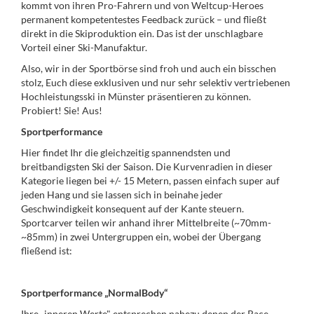
kommt von ihren Pro-Fahrern und von Weltcup-Heroes
permanent kompetentestes Feedback zurück – und fließt
direkt in die Skiproduktion ein. Das ist der unschlagbare
Vorteil einer Ski-Manufaktur.
Also, wir in der Sportbörse sind froh und auch ein bisschen
stolz, Euch diese exklusiven und nur sehr selektiv vertriebenen
Hochleistungsski in Münster präsentieren zu können.
Probiert! Sie! Aus!
Sportperformance
Hier findet Ihr die gleichzeitig spannendsten und
breitbandigsten Ski der Saison. Die Kurvenradien in dieser
Kategorie liegen bei +/- 15 Metern, passen einfach super auf
jeden Hang und sie lassen sich in beinahe jeder
Geschwindigkeit konsequent auf der Kante steuern.
Sportcarver teilen wir anhand ihrer Mittelbreite (~70mm-
~85mm) in zwei Untergruppen ein, wobei der Übergang
fließend ist:
Sportperformance „NormalBody“
Ihre „inneren Werte" entsprechen nahezu denen der Race-