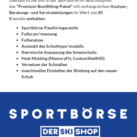
Deshalb ist bei uns in der Sportbörse im Skischuhpreis
das
"Premium-Bootfitting-Paket"
mit umfangreichen
Analyse-,
Beratungs- und Serviceleistungen
im Wert von
85
€
bereits
enthalten
:
Sportbörse-Passformgarantie
Fußscan/-messung
Fußanalyse
Auswahl des Schuhtyps/-modells
thermische Anpassung des Innenschuhs
Heat Molding (MemoryFit, CustomShellHD)
Versetzen der Schnallen
maschinelles Einstellen der Bindung auf den neuen
Schuh