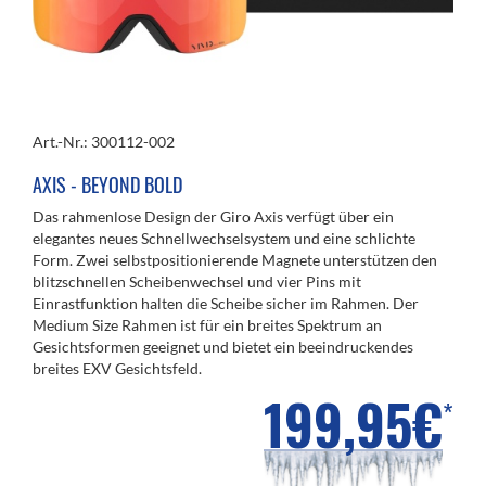
Art.-Nr.: 300112-002
AXIS - BEYOND BOLD
Das rahmenlose Design der Giro Axis verfügt über ein
elegantes neues Schnellwechselsystem und eine schlichte
Form. Zwei selbstpositionierende Magnete unterstützen den
blitzschnellen Scheibenwechsel und vier Pins mit
Einrastfunktion halten die Scheibe sicher im Rahmen. Der
Medium Size Rahmen ist für ein breites Spektrum an
Gesichtsformen geeignet und bietet ein beeindruckendes
breites EXV Gesichtsfeld.
199,95€
*