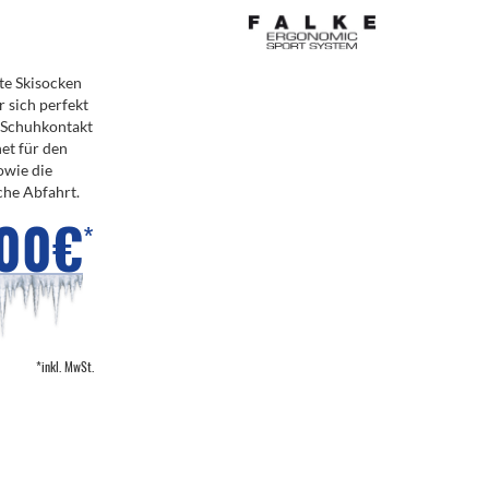
mte Skisocken
r sich perfekt
n Schuhkontakt
et für den
owie die
che Abfahrt.
,00€
*
*inkl. MwSt.