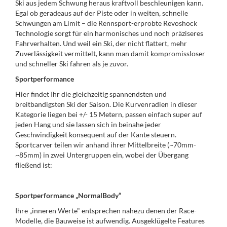
Ski aus jedem Schwung heraus kraftvoll beschleunigen kann.
Egal ob geradeaus auf der Piste oder in weiten, schnelle
Schwüngen am Limit – die Rennsport-erprobte Revoshock
Technologie sorgt für ein harmonisches und noch präziseres
Fahrverhalten. Und weil ein Ski, der nicht flattert, mehr
Zuverlässigkeit vermittelt, kann man damit kompromissloser
und schneller Ski fahren als je zuvor.
Sportperformance
Hier findet Ihr die gleichzeitig spannendsten und
breitbandigsten Ski der Saison. Die Kurvenradien in dieser
Kategorie liegen bei +/- 15 Metern, passen einfach super auf
jeden Hang und sie lassen sich in beinahe jeder
Geschwindigkeit konsequent auf der Kante steuern.
Sportcarver teilen wir anhand ihrer Mittelbreite (~70mm-
~85mm) in zwei Untergruppen ein, wobei der Übergang
fließend ist:
Sportperformance „NormalBody“
Ihre „inneren Werte" entsprechen nahezu denen der Race-
Modelle, die Bauweise ist aufwendig. Ausgeklügelte Features