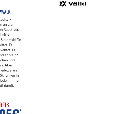
IPWALK
cetiger-
r an die
n Racetiger.
seitig
 Slalomski für
ittet. Er
kantet. Er
nd er bleibt
lichen und
ss. Aber
reduzieren,
Skifahren in
Modell immer
aß damit.
REIS
*