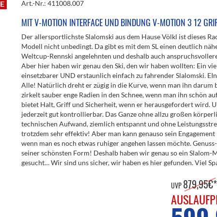
E
Art.-Nr.: 411008.007
MIT V-MOTION INTERFACE UND BINDUNG V-MOTION 3 12 GR
Der allersportlichste Slalomski aus dem Hause Völkl ist dieses Ra
Modell nicht unbedingt. Da gibt es mit dem SL einen deutlich nähe
Weltcup-Rennski angelehnten und deshalb auch anspruchsvollere
Aber hier haben wir genau den Ski, den wir haben wollten: Ein viel
einsetzbarer UND erstaunlich einfach zu fahrender Slalomski. EIn
Alle! Natürlich dreht er zügig in die Kurve, wenn man ihn darum b
zirkelt sauber enge Radien in den Schnee, wenn man ihn schön auf
bietet Halt, Griff und Sicherheit, wenn er herausgefordert wird. U
jederzeit gut kontrollierbar. Das Ganze ohne allzu großen körper
technischen Aufwand, ziemlich entspannt und ohne Leistungsstre
trotzdem sehr effektiv! Aber man kann genauso sein Engagement 
wenn man es noch etwas ruhiger angehen lassen möchte. Genuss-
seiner schönsten Form! Deshalb haben wir genau so ein Slalom-
gesucht… Wir sind uns sicher, wir haben es hier gefunden. Viel Sp
879,95€*
UVP
AUSLAUFP