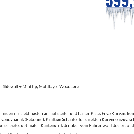
599
ull Sidewall + MiniTip, Multilayer Woodcore
inden ihr Lieblingsterrain auf steiler und harter Piste. Enge Kurven, kons
Eigendynamik (Rebound). Kräftige Schaufel für direkten Kurveneinzug, sc
ise bietet optimalen Kantengriff, der aber vom Fahrer wohl dosiert und