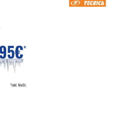
*
,95€
*
*inkl. MwSt.