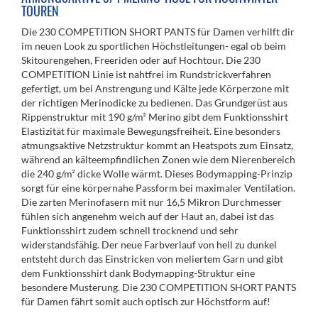
TOUREN
Die 230 COMPETITION SHORT PANTS für Damen verhilft dir
im neuen Look zu sportlichen Höchstleitungen- egal ob beim
Skitourengehen, Freeriden oder auf Hochtour. Die 230
COMPETITION Linie ist nahtfrei im Rundstrickverfahren
gefertigt, um bei Anstrengung und Kälte jede Körperzone mit
der richtigen Merinodicke zu bedienen. Das Grundgerüst aus
Rippenstruktur mit 190 g/m² Merino gibt dem Funktionsshirt
Elastizität für maximale Bewegungsfreiheit. Eine besonders
atmungsaktive Netzstruktur kommt an Heatspots zum Einsatz,
während an kälteempfindlichen Zonen wie dem Nierenbereich
die 240 g/m² dicke Wolle wärmt. Dieses Bodymapping-Prinzip
sorgt für eine körpernahe Passform bei maximaler Ventilation.
Die zarten Merinofasern mit nur 16,5 Mikron Durchmesser
fühlen sich angenehm weich auf der Haut an, dabei ist das
Funktionsshirt zudem schnell trocknend und sehr
widerstandsfähig. Der neue Farbverlauf von hell zu dunkel
entsteht durch das Einstricken von meliertem Garn und gibt
dem Funktionsshirt dank Bodymapping-Struktur eine
besondere Musterung. Die 230 COMPETITION SHORT PANTS
für Damen fährt somit auch optisch zur Höchstform auf!