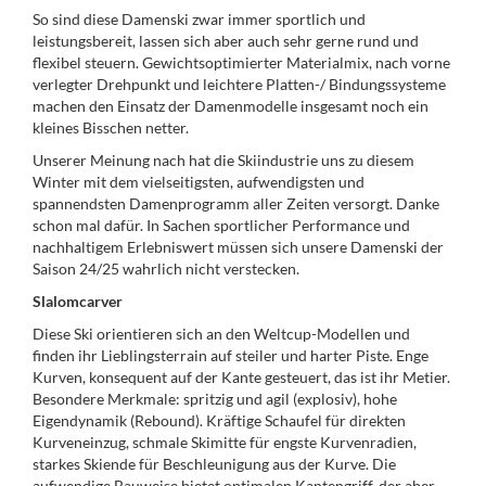
So sind diese Damenski zwar immer sportlich und
leistungsbereit, lassen sich aber auch sehr gerne rund und
flexibel steuern. Gewichtsoptimierter Materialmix, nach vorne
verlegter Drehpunkt und leichtere Platten-/ Bindungssysteme
machen den Einsatz der Damenmodelle insgesamt noch ein
kleines Bisschen netter.
Unserer Meinung nach hat die Skiindustrie uns zu diesem
Winter mit dem vielseitigsten, aufwendigsten und
spannendsten Damenprogramm aller Zeiten versorgt. Danke
schon mal dafür. In Sachen sportlicher Performance und
nachhaltigem Erlebniswert müssen sich unsere Damenski der
Saison 24/25 wahrlich nicht verstecken.
Slalomcarver
Diese Ski orientieren sich an den Weltcup-Modellen und
finden ihr Lieblingsterrain auf steiler und harter Piste. Enge
Kurven, konsequent auf der Kante gesteuert, das ist ihr Metier.
Besondere Merkmale: spritzig und agil (explosiv), hohe
Eigendynamik (Rebound). Kräftige Schaufel für direkten
Kurveneinzug, schmale Skimitte für engste Kurvenradien,
starkes Skiende für Beschleunigung aus der Kurve. Die
aufwendige Bauweise bietet optimalen Kantengriff, der aber