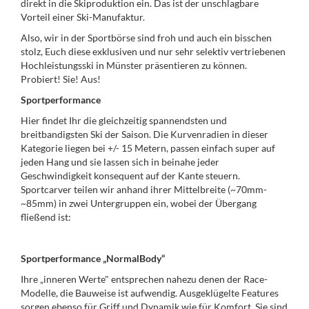
direkt in die Skiproduktion ein. Das ist der unschlagbare
Vorteil einer Ski-Manufaktur.
Also, wir in der Sportbörse sind froh und auch ein bisschen
stolz, Euch diese exklusiven und nur sehr selektiv vertriebenen
Hochleistungsski in Münster präsentieren zu können.
Probiert! Sie! Aus!
Sportperformance
Hier findet Ihr die gleichzeitig spannendsten und
breitbandigsten Ski der Saison. Die Kurvenradien in dieser
Kategorie liegen bei +/- 15 Metern, passen einfach super auf
jeden Hang und sie lassen sich in beinahe jeder
Geschwindigkeit konsequent auf der Kante steuern.
Sportcarver teilen wir anhand ihrer Mittelbreite (~70mm-
~85mm) in zwei Untergruppen ein, wobei der Übergang
fließend ist:
Sportperformance „NormalBody“
Ihre „inneren Werte" entsprechen nahezu denen der Race-
Modelle, die Bauweise ist aufwendig. Ausgeklügelte Features
sorgen ebenso für Griff und Dynamik wie für Komfort. Sie sind