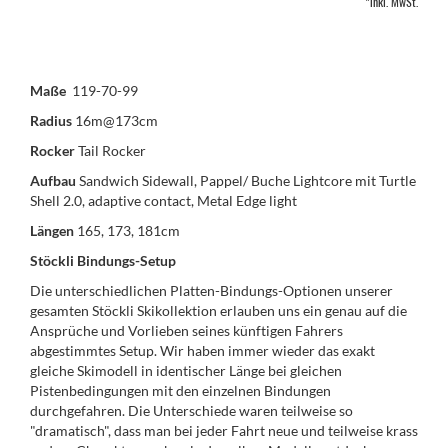
*inkl. MwSt.
Maße
119-70-99
Radius
16m@173cm
Rocker
Tail Rocker
Aufbau
Sandwich Sidewall, Pappel/ Buche Lightcore mit Turtle
Shell 2.0, adaptive contact, Metal Edge light
Längen
165, 173, 181cm
Stöckli Bindungs-Setup
Die unterschiedlichen Platten-Bindungs-Optionen unserer
gesamten Stöckli Skikollektion erlauben uns ein genau auf die
Ansprüche und Vorlieben seines künftigen Fahrers
abgestimmtes Setup. Wir haben immer wieder das exakt
gleiche Skimodell in identischer Länge bei gleichen
Pistenbedingungen mit den einzelnen Bindungen
durchgefahren. Die Unterschiede waren teilweise so
"dramatisch", dass man bei jeder Fahrt neue und teilweise krass