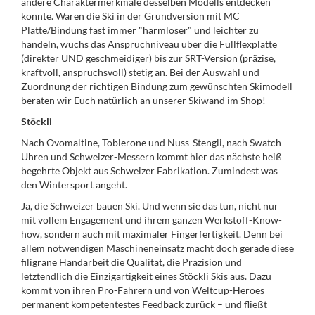
andere Charaktermerkmale desselben Modells entdecken
konnte. Waren die Ski in der Grundversion mit MC
Platte/Bindung fast immer "harmloser" und leichter zu
handeln, wuchs das Anspruchniveau über die Fullflexplatte
(direkter UND geschmeidiger) bis zur SRT-Version (präzise,
kraftvoll, anspruchsvoll) stetig an. Bei der Auswahl und
Zuordnung der richtigen Bindung zum gewünschten Skimodell
beraten wir Euch natürlich an unserer Skiwand im Shop!
Stöckli
Nach Ovomaltine, Toblerone und Nuss-Stengli, nach Swatch-
Uhren und Schweizer-Messern kommt hier das nächste heiß
begehrte Objekt aus Schweizer Fabrikation. Zumindest was
den Wintersport angeht.
Ja, die Schweizer bauen Ski. Und wenn sie das tun, nicht nur
mit vollem Engagement und ihrem ganzen Werkstoff-Know­
how, sondern auch mit maximaler Fingerfertigkeit. Denn bei
allem notwendigen Maschinen­einsatz macht doch gerade diese
filigrane Handarbeit die Qualität, die Präzision und
letztendlich die Einzigartigkeit eines Stöckli Skis aus. Dazu
kommt von ihren Pro-Fahrern und von Weltcup-Heroes
permanent kompetentestes Feedback zurück – und fließt