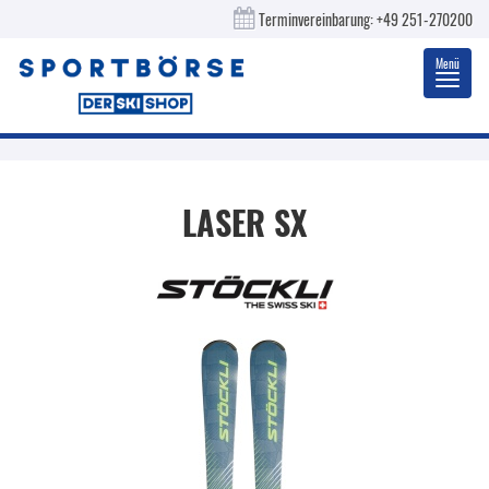
Terminvereinbarung:
+49 251-270200
Menü
Toggl
navig
LASER SX