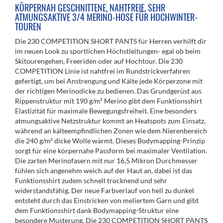
KÖRPERNAH GESCHNITTENE, NAHTFREIE, SEHR
ATMUNGSAKTIVE 3/4 MERINO-HOSE FÜR HOCHWINTER-
TOUREN
Die 230 COMPETITION SHORT PANTS für Herren verhilft dir
im neuen Look zu sportlichen Höchstleitungen- egal ob beim
Skitourengehen, Freeriden oder auf Hochtour. Die 230
COMPETITION Linie ist nahtfrei im Rundstrickverfahren
gefertigt, um bei Anstrengung und Kälte jede Körperzone mit
der richtigen Merinodicke zu bedienen. Das Grundgerüst aus
Rippenstruktur mit 190 g/m² Merino gibt dem Funktionsshirt
Elastizität für maximale Bewegungsfreiheit. Eine besonders
atmungsaktive Netzstruktur kommt an Heatspots zum Einsatz,
während an kälteempfindlichen Zonen wie dem Nierenbereich
die 240 g/m² dicke Wolle wärmt. Dieses Bodymapping-Prinzip
sorgt für eine körpernahe Passform bei maximaler Ventilation.
Die zarten Merinofasern mit nur 16,5 Mikron Durchmesser
fühlen sich angenehm weich auf der Haut an, dabei ist das
Funktionsshirt zudem schnell trocknend und sehr
widerstandsfähig. Der neue Farbverlauf von hell zu dunkel
entsteht durch das Einstricken von meliertem Garn und gibt
dem Funktionsshirt dank Bodymapping-Struktur eine
besondere Musterung. Die 230 COMPETITION SHORT PANTS