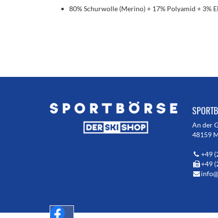
80% Schurwolle (Merino) + 17% Polyamid + 3% E
SPORTB
An der 
48159 M
+49 (
+49 (
info@