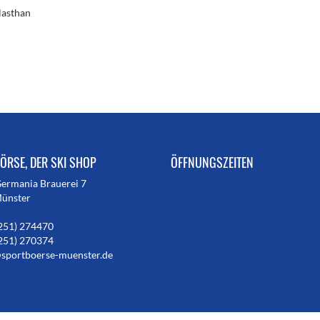
lasthan
ÖRSE, DER SKI SHOP
ÖFFNUNGSZEITEN
Germania Brauerei 7
ünster
251) 274470
251) 270374
sportboerse-muenster.de