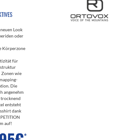
KTIVES
 neuen Look
eeriden oder
de Körperzone
izität für
struktur
n Zonen wie
ymapping-
tion. Die
ich angenehm
l trocknend
el entsteht
sshirt dank
OMPETITION
m auf!
,95€
*