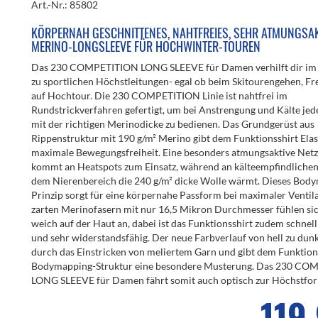
Art.-Nr.: 85802
KÖRPERNAH GESCHNITTENES, NAHTFREIES, SEHR ATMUNGSA
MERINO-LONGSLEEVE FÜR HOCHWINTER-TOUREN
Das 230 COMPETITION LONG SLEEVE für Damen verhilft dir im
zu sportlichen Höchstleitungen- egal ob beim Skitourengehen, Fr
auf Hochtour. Die 230 COMPETITION Linie ist nahtfrei im
Rundstrickverfahren gefertigt, um bei Anstrengung und Kälte je
mit der richtigen Merinodicke zu bedienen. Das Grundgerüst aus
Rippenstruktur mit 190 g/m² Merino gibt dem Funktionsshirt Elast
maximale Bewegungsfreiheit. Eine besonders atmungsaktive Netz
kommt an Heatspots zum Einsatz, während an kälteempfindliche
dem Nierenbereich die 240 g/m² dicke Wolle wärmt. Dieses Bod
Prinzip sorgt für eine körpernahe Passform bei maximaler Ventila
zarten Merinofasern mit nur 16,5 Mikron Durchmesser fühlen s
weich auf der Haut an, dabei ist das Funktionsshirt zudem schnel
und sehr widerstandsfähig. Der neue Farbverlauf von hell zu dunk
durch das Einstricken von meliertem Garn und gibt dem Funktion
Bodymapping-Struktur eine besondere Musterung. Das 230 C
LONG SLEEVE für Damen fährt somit auch optisch zur Höchstfor
119