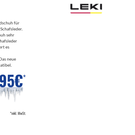
ndschuh für
Schafsleder.
huh sehr
hafsleder
rt es
 Das neue
atibel.
,95€
*
*inkl. MwSt.